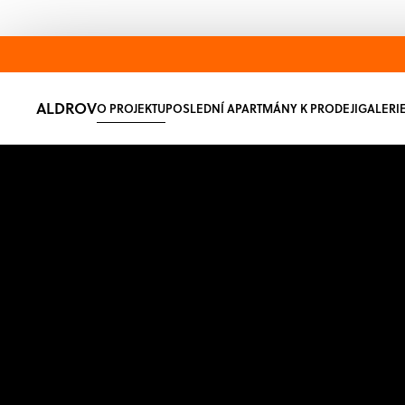
ALDROV
O PROJEKTU
POSLEDNÍ APARTMÁNY K PRODEJI
PROJEKTY V PRODEJI
PROJEKTY V PŘÍP
GALERI