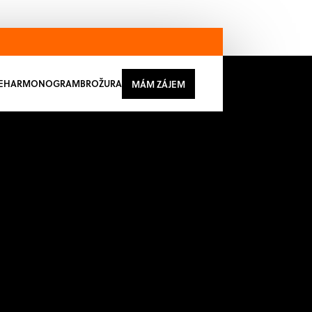
E
HARMONOGRAM
BROŽURA
MÁM ZÁJEM