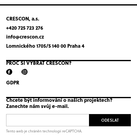
CRESCON, a.s.
+420 725 723 276
info@crescon.cz
Lomnického 1705/5 140 00 Praha 4
PROČ SI VYBRAT CRESCON?
GDPR
Chcete být informování o našich projektech?
Zanechte nám svůj e-mail.
ODESLAT
Tento web je chráněn technologií reCAPTCHA.