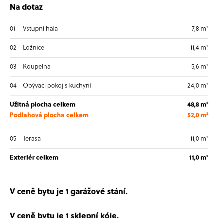
Na dotaz
01
Vstupní hala
7,8 m²
02
Ložnice
11,4 m²
03
Koupelna
5,6 m²
04
Obývací pokoj s kuchyní
24,0 m²
Užitná plocha celkem
48,8 m²
Podlahová plocha celkem
52,0 m²
05
Terasa
11,0 m²
Exteriér celkem
11,0 m²
V ceně bytu je 1 garážové stání.
V ceně bytu je 1 sklepní kóje.