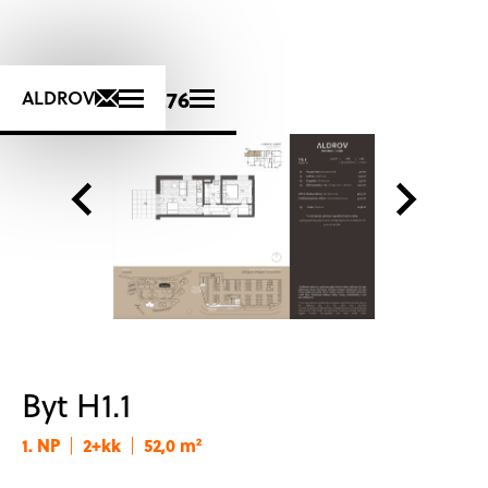
+420 725 723 276
ALDROV
Byt H1.1
1. NP
2+kk
52,0 m²
|
|