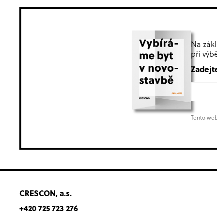
Na zákl
při výb
Zadejt
Tento web
CRESCON, a.s.
+420 725 723 276