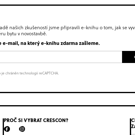
adě našich zkušeností jsme připravili e-knihu o tom, jak se v
ěru bytu v novostavbě.
e e-mail, na který e-knihu zdarma zašleme.
 je chráněn technologií reCAPTCHA.
PROČ SI VYBRAT CRESCON?
C
Z