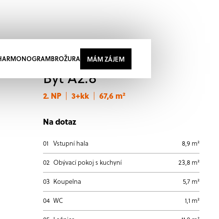
HARMONOGRAM
BROŽURA
MÁM ZÁJEM
Byt A2.8
2. NP
3+kk
67,6 m²
|
|
Na dotaz
01
Vstupní hala
8,9 m²
02
Obývací pokoj s kuchyní
23,8 m²
03
Koupelna
5,7 m²
04
WC
1,1 m²