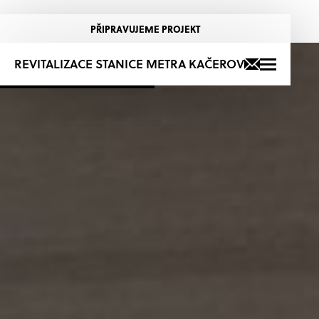
PŘIPRAVUJEME PROJEKT
+420 725 723 276
REVITALIZACE STANICE METRA KAČEROV