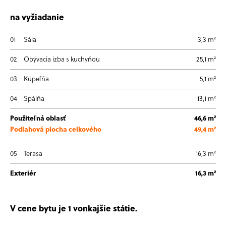
na vyžiadanie
01
Sála
3,3 m²
02
Obývacia izba s kuchyňou
25,1 m²
03
Kúpeľňa
5,1 m²
04
Spálňa
13,1 m²
Použiteľná oblasť
46,6 m²
Podlahová plocha celkového
49,4 m²
05
Terasa
16,3 m²
Exteriér
16,3 m²
V cene bytu je 1 vonkajšie státie.