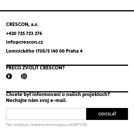
CRESCON, a.s.
+420 725 723 276
info@crescon.cz
Lomnického 1705/5 140 00 Praha 4
PREČO ZVOLIŤ CRESCON?
Chcete byť informovaní o našich projektoch?
Nechajte nám svoj e-mail.
ODOSLAŤ
Táto stránka je chránená technológiou reCAPTCHA.