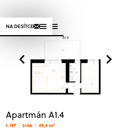
+420 725 723 276
NA DESÍTCE
A1.4
S
Apartmán A1.4
1. NP
2+kk
49,4 m²
|
|