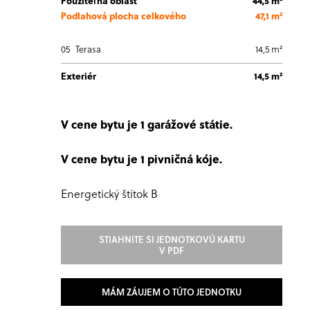
Použiteľná oblasť
44,5 m²
Podlahová plocha celkového
47,1 m²
05
Terasa
14,5 m²
Exteriér
14,5 m²
V cene bytu je 1 garážové státie.
V cene bytu je 1 pivničná kóje.
Energetický štítok B
STIAHNITE SI JEDNOTKOVÚ KARTU
V PDF
MÁM ZÁUJEM O TÚTO JEDNOTKU