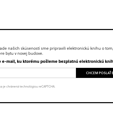
ade našich skúseností sme pripravili elektronickú knihu o to
ere bytu v novej budove.
e e-mail, ku ktorému pošleme bezplatnú elektronickú knih
CHCEM POSLAŤ 
nka je chránená technológiou reCAPTCHA.