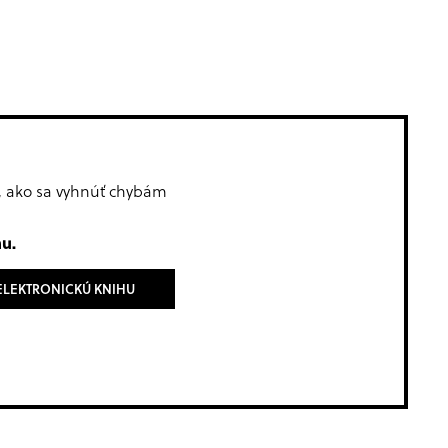
m, ako sa vyhnúť chybám
u.
ELEKTRONICKÚ KNIHU