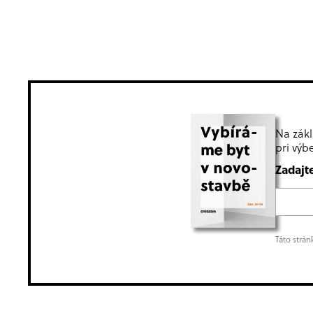
Na zákl
pri výb
Zadajt
Táto strá