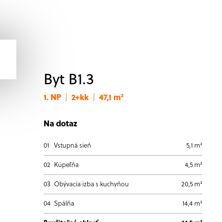
Byt B1.3
1. NP
2+kk
47,1 m²
|
|
Na dotaz
01
Vstupná sieň
5,1 m²
02
Kúpeľňa
4,5 m²
03
Obývacia izba s kuchyňou
20,5 m²
04
Spálňa
14,4 m²